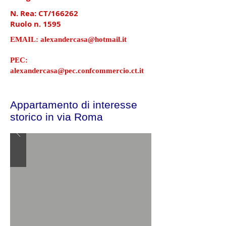
N. Rea: CT/166262
Ruolo n. 1595
EMAIL:
alexandercasa@hotmail.it
PEC:
alexandercasa@pec.confcommercio.ct.it
Appartamento di interesse
storico in via Roma