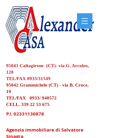
95041 Caltagirone (CT)- via G. Arcoleo,
128
TEL/FAX 0933/31549
95042 Grammichele (CT) - via B. Croce,
19
TEL/FAX 0933/ 940572
CELL.
339 22 53 675
P.I.
02331130878
Agenzia immobiliare di Salvatore
Sinagra