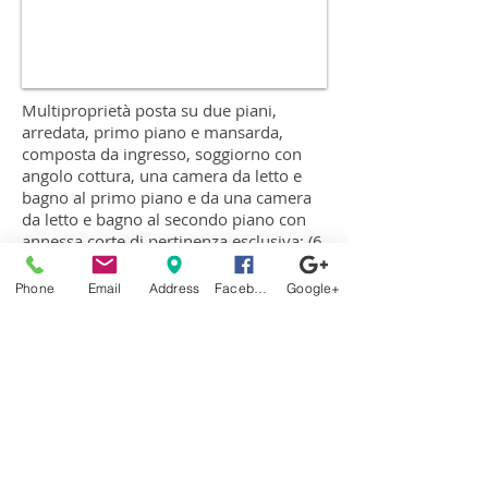
Multiproprietà posta su due piani,
arredata, primo piano e mansarda,
composta da ingresso, soggiorno con
angolo cottura, una camera da letto e
bagno al primo piano e da una camera
da letto e bagno al secondo piano con
annessa corte di pertinenza esclusiva; (6
posti letto in totale) l'immobile si trova
all'interno del contesto immobiliare
Phone
Email
Address
Facebook
Google+
delle ville del Magara Hotel, con diritto
di poter accedere a tutte le attività o
servizi che l'hotel offre come la
possibilità di usufruire della pista da sci
grazie alla tessera Club rilasciata a tutti i
proprietari delle multiproprietà; tra i
servizi e le strutture presenti vi sono:
piscina invernale ed estiva con solarium,
palestra, miniclub, piano bar, sala Tv,