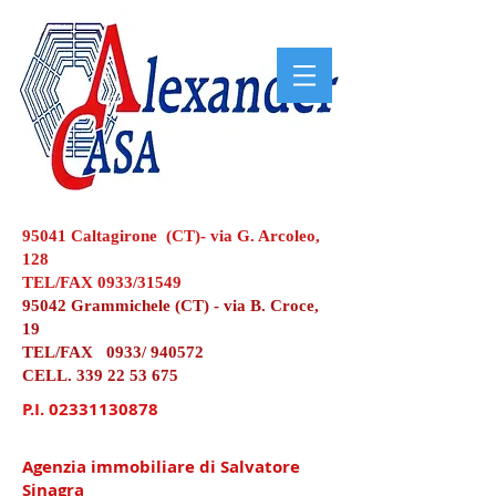
95041 Caltagirone (CT)- via G. Arcoleo,
128
TEL/FAX 0933/31549
95042 Grammichele (CT) - via B. Croce,
19
TEL/FAX 0933/ 940572
CELL.
339 22 53 675
P.I.
02331130878
Agenzia immobiliare di Salvatore
Sinagra