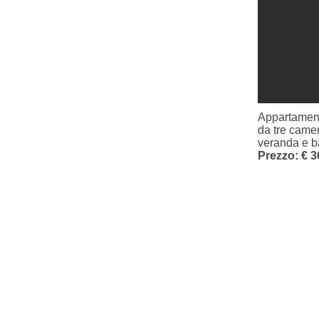
Appartament
da tre camer
veranda e ba
Prezzo: € 3
© 2017 by Alexander Casa