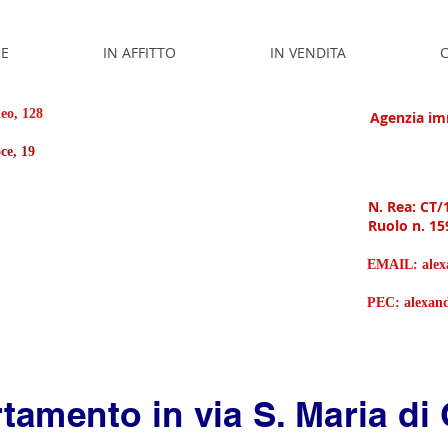
E
IN AFFITTO
IN VENDITA
C
leo, 128
Agenzia imm
roce, 19
N. Rea: CT/
Ruolo n. 15
EMAIL:
ale
PEC:
alexan
tamento in via S. Maria di