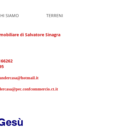
HI SIAMO
TERRENI
obiliare di Salvatore Sinagra
166262
95
xandercasa@hotmail.it
dercasa@pec.confcommercio.ct.it
 Gesù