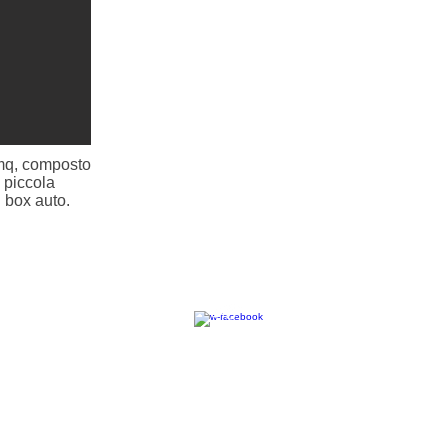
mq, composto
 piccola
 box auto.
Seguici su