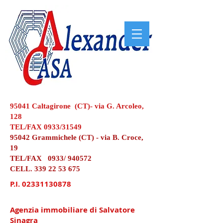
95041 Caltagirone (CT)- via G. Arcoleo,
128
TEL/FAX 0933/31549
95042 Grammichele (CT) - via B. Croce,
19
TEL/FAX 0933/ 940572
CELL.
339 22 53 675
P.I.
02331130878
Agenzia immobiliare di Salvatore
Sinagra