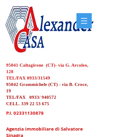
95041 Caltagirone (CT)- via G. Arcoleo,
128
TEL/FAX 0933/31549
95042 Grammichele (CT) - via B. Croce,
19
TEL/FAX 0933/ 940572
CELL.
339 22 53 675
P.I.
02331130878
Agenzia immobiliare di Salvatore
Sinagra