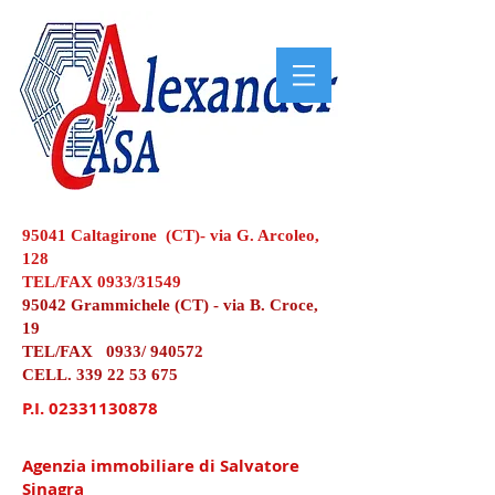
95041 Caltagirone (CT)- via G. Arcoleo,
128
TEL/FAX 0933/31549
95042 Grammichele (CT) - via B. Croce,
19
TEL/FAX 0933/ 940572
CELL.
339 22 53 675
P.I.
02331130878
Agenzia immobiliare di Salvatore
Sinagra