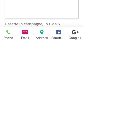
Casetta in campagna, in C.da S.
Severino, accessibile dalla SS 385, con
stradella privata, e 5000 mq di terreno,
Phone
Email
Address
Facebook
Google+
con 40 alberi di ulivo, frutti vari e pineta;
la casa è composta su due livelli, primo
livello con cucina, soggiorno, bagno e
garage; secondo livello composto da
stanza da letto, bagno e balcone, tot 75
mq; l'immobile è fornito di energia
elettrica e acqua non potabile; antistante
la casa vi è una veranda con vista
sull'Etna.
Prezzo affare: € 15.000
Coordinate Google maps:
https://www.google.it/maps/place/9
5041+Caltagirone+CT/@37.2270207,1
4.5718149,577m/data=!3m1!1e3!4m5
!3m4!1s0x13110fad6790b1b7:0xc78b