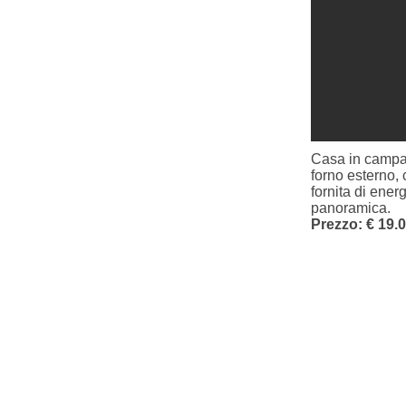
Casa in campag
forno esterno, 
fornita di ener
panoramica.
Prezzo: € 19.
© 2017 by Alexander Casa