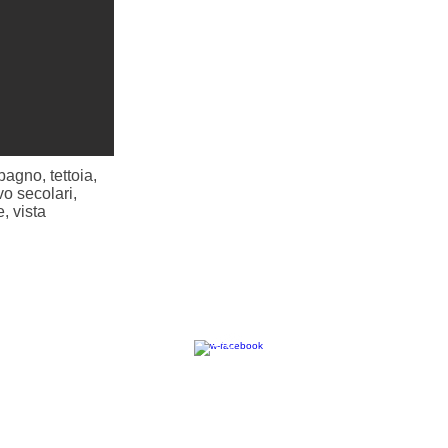
bagno, tettoia,
vo secolari,
, vista
Seguici su