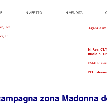
E
IN AFFITTO
IN VENDITA
C
leo, 128
Agenzia imm
roce, 19
N. Rea: CT/
Ruolo n. 15
EMAIL:
ale
PEC:
alexan
campagna zona Madonna d