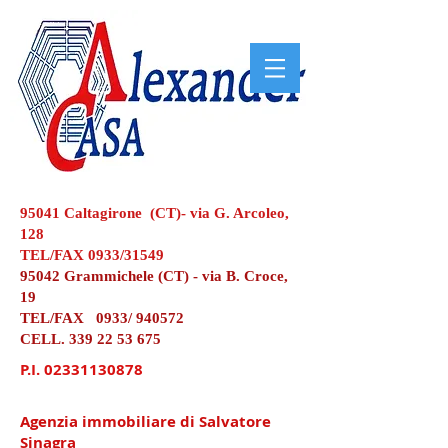
95041 Caltagirone (CT)- via G. Arcoleo,
128
TEL/FAX 0933/31549
95042 Grammichele (CT) - via B. Croce,
19
TEL/FAX 0933/ 940572
CELL.
339 22 53 675
P.I.
02331130878
Agenzia immobiliare di Salvatore
Sinagra