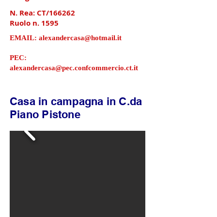
N. Rea: CT/166262
Ruolo n. 1595
EMAIL:
alexandercasa@hotmail.it
PEC:
alexandercasa@pec.confcommercio.ct.it
Casa in campagna in C.da
Piano Pistone