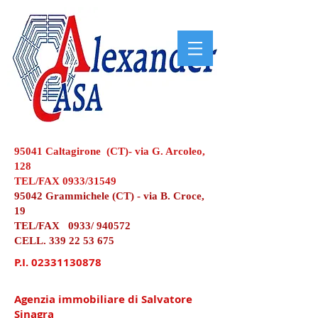
95041 Caltagirone (CT)- via G. Arcoleo,
128
TEL/FAX 0933/31549
95042 Grammichele (CT) - via B. Croce,
19
TEL/FAX 0933/ 940572
CELL.
339 22 53 675
P.I.
02331130878
Agenzia immobiliare di Salvatore
Sinagra