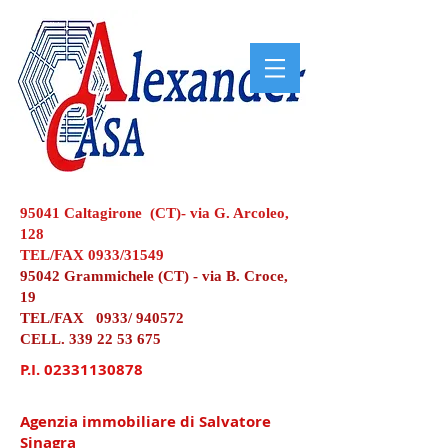
95041 Caltagirone (CT)- via G. Arcoleo,
128
TEL/FAX 0933/31549
95042 Grammichele (CT) - via B. Croce,
19
TEL/FAX 0933/ 940572
CELL.
339 22 53 675
P.I.
02331130878
Agenzia immobiliare di Salvatore
Sinagra