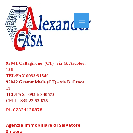
95041 Caltagirone (CT)- via G. Arcoleo,
128
TEL/FAX 0933/31549
95042 Grammichele (CT) - via B. Croce,
19
TEL/FAX 0933/ 940572
CELL.
339 22 53 675
P.I.
02331130878
Agenzia immobiliare di Salvatore
Sinagra