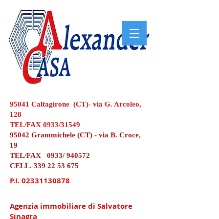
95041 Caltagirone (CT)- via G. Arcoleo,
128
TEL/FAX 0933/31549
95042 Grammichele (CT) - via B. Croce,
19
TEL/FAX 0933/ 940572
CELL.
339 22 53 675
P.I.
02331130878
Agenzia immobiliare di Salvatore
Sinagra