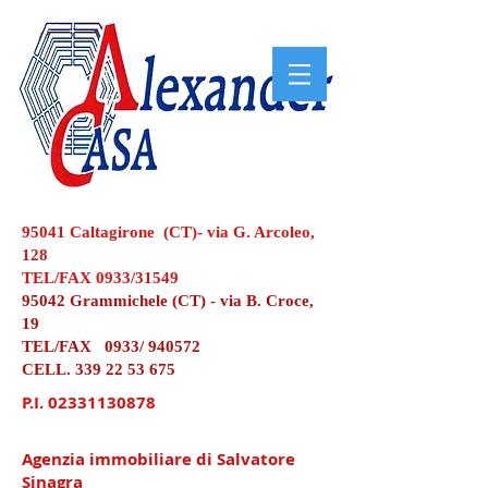
95041 Caltagirone (CT)- via G. Arcoleo,
128
TEL/FAX 0933/31549
95042 Grammichele (CT) - via B. Croce,
19
TEL/FAX 0933/ 940572
CELL.
339 22 53 675
P.I.
02331130878
Agenzia immobiliare di Salvatore
Sinagra