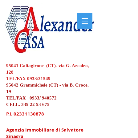
95041 Caltagirone (CT)- via G. Arcoleo,
128
TEL/FAX 0933/31549
95042 Grammichele (CT) - via B. Croce,
19
TEL/FAX 0933/ 940572
CELL.
339 22 53 675
P.I.
02331130878
Agenzia immobiliare di Salvatore
Sinagra