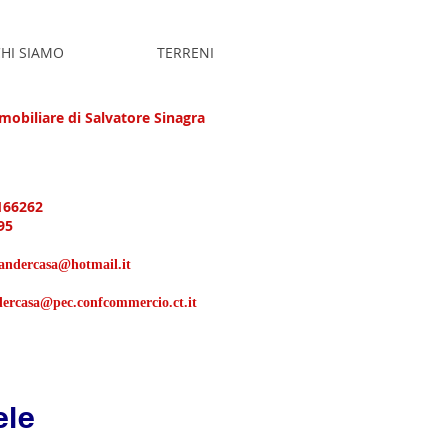
HI SIAMO
TERRENI
obiliare di Salvatore Sinagra
166262
95
xandercasa@hotmail.it
dercasa@pec.confcommercio.ct.it
ele