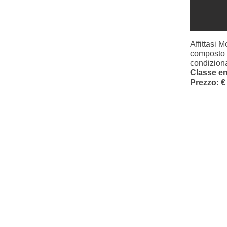
Affittasi 
composto d
condiziona
Classe en
Prezzo: €
© 2017 by Alexander Casa