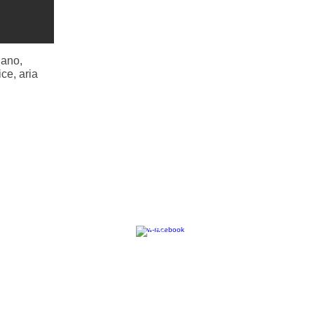
iano,
ce, aria
Seguici su