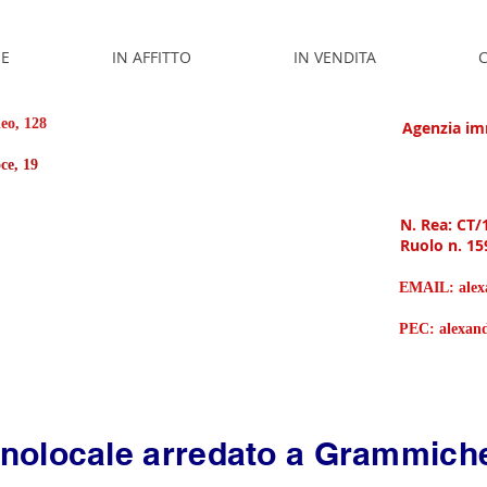
E
IN AFFITTO
IN VENDITA
C
leo, 128
Agenzia imm
roce, 19
N. Rea: CT/
Ruolo n. 15
EMAIL:
ale
PEC:
alexan
nolocale arredato a Grammich