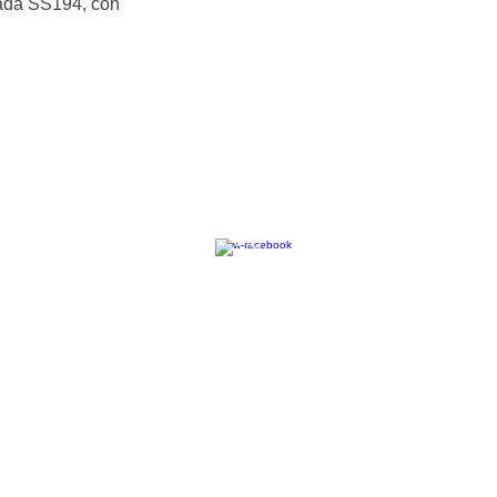
trada SS194, con
Seguici su