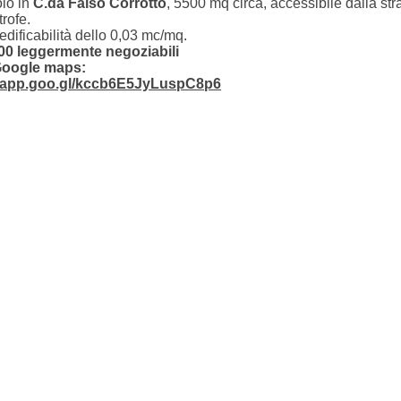
olo in
C.da Falso Corrotto
, 5500 mq circa, accessibile dalla s
trofe.
edificabilità dello 0,03 mc/mq.
000 leggermente negoziabili
Google maps:
s.app.goo.gl/kccb6E5JyLuspC8p6