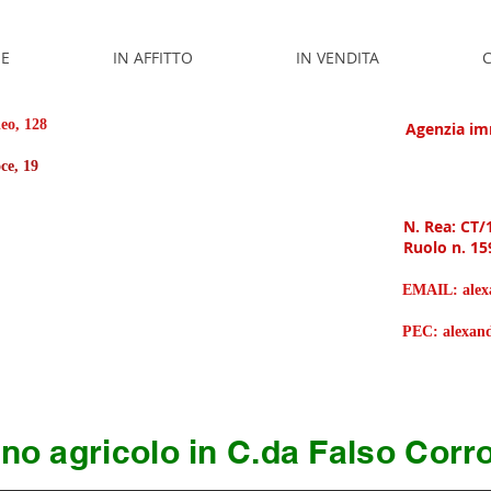
E
IN AFFITTO
IN VENDITA
C
leo, 128
Agenzia imm
roce, 19
N. Rea: CT/
Ruolo n. 15
EMAIL:
ale
PEC:
alexan
no agricolo in C.da Falso Corr