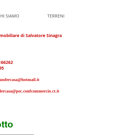
HI SIAMO
TERRENI
obiliare di Salvatore Sinagra
166262
95
xandercasa@hotmail.it
dercasa@pec.confcommercio.ct.it
otto