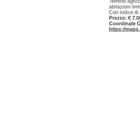
Terreno agric
abitazioni limi
Con indice di 
Prezzo: € 7.
Coordinate 
https://map
© 2017 by Alexander Casa