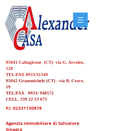
95041 Caltagirone (CT)- via G. Arcoleo,
128
TEL/FAX 0933/31549
95042 Grammichele (CT) - via B. Croce,
19
TEL/FAX 0933/ 940572
CELL.
339 22 53 675
P.I.
02331130878
Agenzia immobiliare di Salvatore
Sinagra